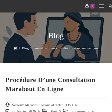
0
Blog
>
Blog
>
Procédure d’une consultation marabout en ligne
Procédure D’une Consultation
Marabout En Ligne
Sérieux Marabout retour affectif TOVI
22 février 2026
Blog
0 commentaire