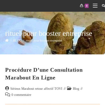
0
rituel pour booster entreprise
>
BLOG
>
rituel pour booster entreprise
Procédure D’une Consultation
Marabout En Ligne
Sérieux Marabout retour affectif TOVI
Blog
0 commentaire