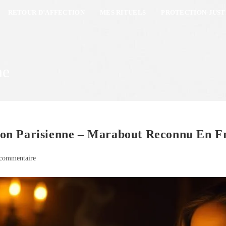
RETOUR D’AFFECTION
MES RITUELS
PROTECTION-JUST
ne
on Parisienne – Marabout Reconnu En F
commentaire