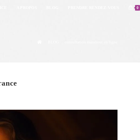
ICE
A PROPOS
BLOG
PRENDRE RENDEZ-VOUS
0
>
BLOG
>
consultation marabout en ligne
rance