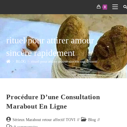
0
rituel pour attirer amour
sincère rapidement
>
BLOG
>
rituel pour attirer amour sincère rapidement
Procédure D’une Consultation
Marabout En Ligne
Sérieux Marabout retour affectif TOVI
Blog