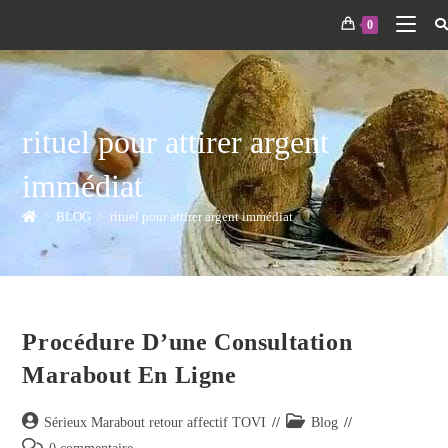
0
rituel pour attirer argent
immédiat
>
BLOG
>
rituel pour attirer argent immédiat
Procédure D’une Consultation
Marabout En Ligne
Sérieux Marabout retour affectif TOVI
Blog