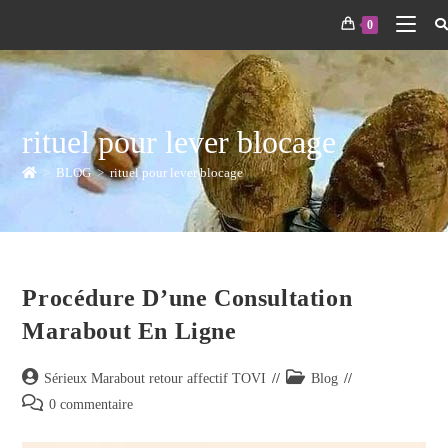
0
rituel pour lever blocage
>
BLOG
>
rituel pour lever blocage
Procédure D’une Consultation
Marabout En Ligne
Sérieux Marabout retour affectif TOVI
Blog
0 commentaire