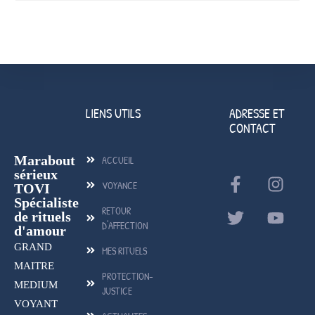
LIENS UTILS
ADRESSE ET
CONTACT
Marabout
ACCUEIL
sérieux
VOYANCE
TOVI
Spécialiste
RETOUR
de rituels
D'AFFECTION
d'amour
GRAND
MES RITUELS
MAITRE
PROTECTION-
MEDIUM
JUSTICE
VOYANT