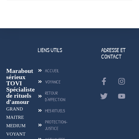
LIENS UTILS
ADRESSE ET
CONTACT
Marabout
ACCUEIL
sérieux
VOYANCE
TOVI
Spécialiste
RETOUR
de rituels
D'AFFECTION
d'amour
GRAND
MES RITUELS
MAITRE
PROTECTION-
MEDIUM
JUSTICE
VOYANT