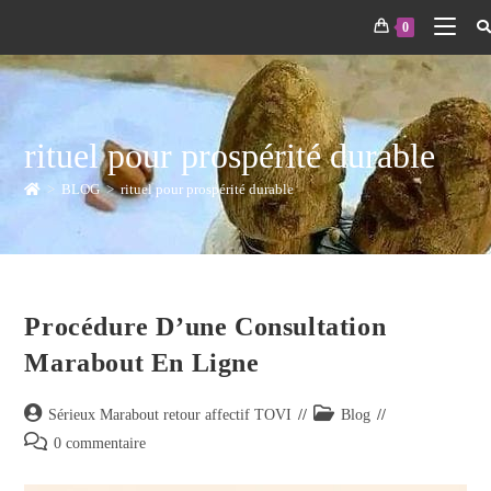
0
rituel pour prospérité durable
>
BLOG
>
rituel pour prospérité durable
Procédure D’une Consultation
Marabout En Ligne
Sérieux Marabout retour affectif TOVI
Blog
0 commentaire