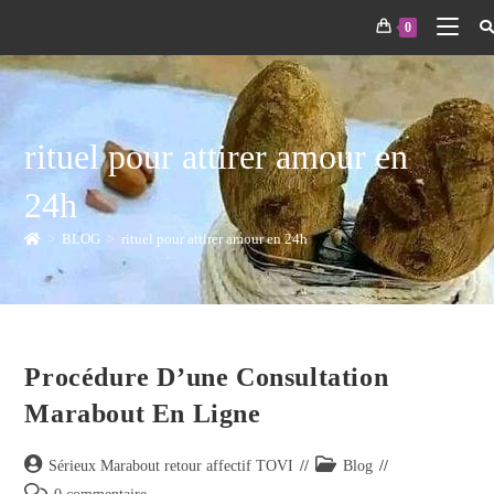
0
rituel pour attirer amour en
24h
>
BLOG
>
rituel pour attirer amour en 24h
Procédure D’une Consultation
Marabout En Ligne
Sérieux Marabout retour affectif TOVI
Blog