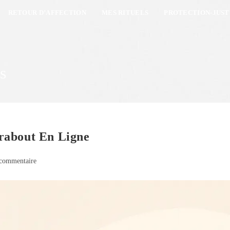
RETOUR D’AFFECTION
MES RITUELS
PROTECTION-JUST
s
rabout En Ligne
commentaire