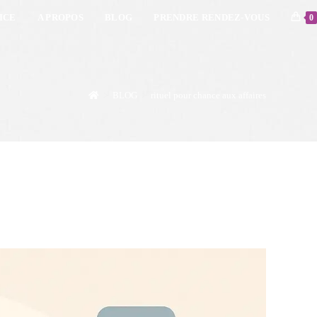
ICE
A PROPOS
BLOG
PRENDRE RENDEZ-VOUS
0
>
BLOG
>
rituel pour chance aux affaires