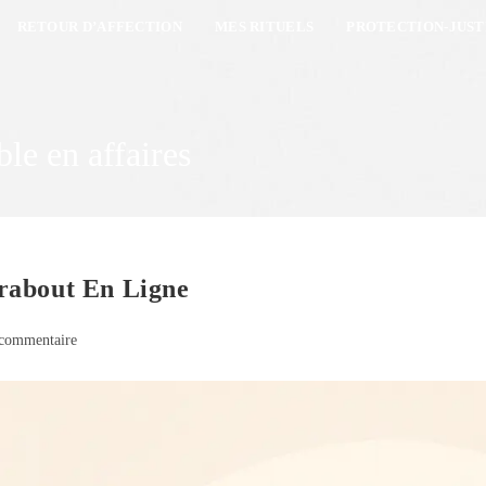
RETOUR D’AFFECTION
MES RITUELS
PROTECTION-JUST
ble en affaires
rabout En Ligne
commentaire