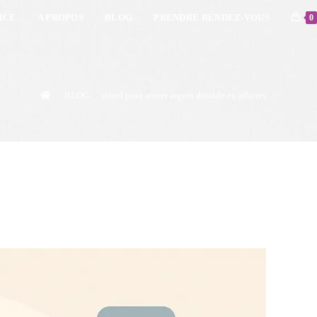
ICE
A PROPOS
BLOG
PRENDRE RENDEZ-VOUS
0
>
BLOG
>
rituel pour attirer argent durable en affaires