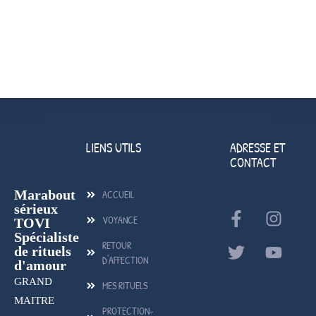
ailes. Oui, merci pour tout. Retrouvez ici le lien qui le
prouve Alors pour
vous qui voulez aussi gagner en
amour
, vous pouvez
contacter mon ami
TOVI sur ses coordonnées habituels pour vos rituels de
Retour d affection efficace rapide, personne d’autre.
LIENS UTILS
ADRESSE ET
CONTACT
Marabout
ACCUEIL
sérieux
VOYANCE
TOVI
Spécialiste
RETOUR
de rituels
D'AFFECTION
d'amour
GRAND
MES RITUELS
MAITRE
PROTECTION-