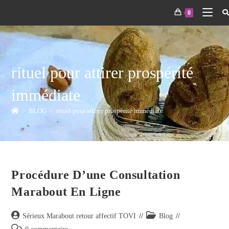
0
rituel pour attirer prospérité
immédiate
>
BLOG
>
rituel pour attirer prospérité immédiate
Procédure D’une Consultation
Marabout En Ligne
Sérieux Marabout retour affectif TOVI
Blog