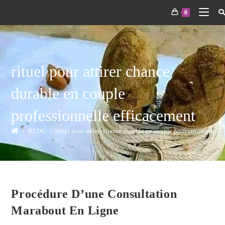
0
rituel pour attirer chance
durable en couple
professionnelle efficacement
>
BLOG
>
rituel pour attirer chance durable en couple professionnelle ef
Procédure D’une Consultation
Marabout En Ligne