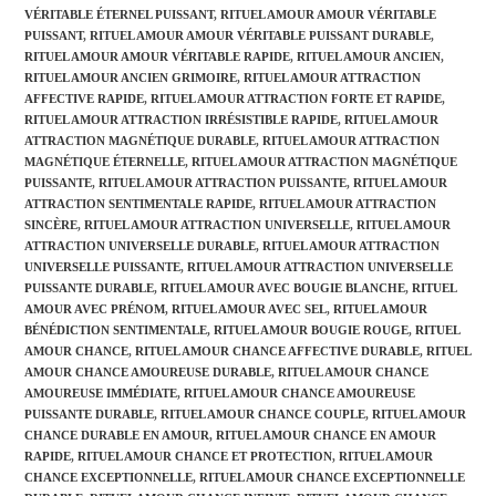
VÉRITABLE ÉTERNEL PUISSANT
,
RITUEL AMOUR AMOUR VÉRITABLE
PUISSANT
,
RITUEL AMOUR AMOUR VÉRITABLE PUISSANT DURABLE
,
RITUEL AMOUR AMOUR VÉRITABLE RAPIDE
,
RITUEL AMOUR ANCIEN
,
RITUEL AMOUR ANCIEN GRIMOIRE
,
RITUEL AMOUR ATTRACTION
AFFECTIVE RAPIDE
,
RITUEL AMOUR ATTRACTION FORTE ET RAPIDE
,
RITUEL AMOUR ATTRACTION IRRÉSISTIBLE RAPIDE
,
RITUEL AMOUR
ATTRACTION MAGNÉTIQUE DURABLE
,
RITUEL AMOUR ATTRACTION
MAGNÉTIQUE ÉTERNELLE
,
RITUEL AMOUR ATTRACTION MAGNÉTIQUE
PUISSANTE
,
RITUEL AMOUR ATTRACTION PUISSANTE
,
RITUEL AMOUR
ATTRACTION SENTIMENTALE RAPIDE
,
RITUEL AMOUR ATTRACTION
SINCÈRE
,
RITUEL AMOUR ATTRACTION UNIVERSELLE
,
RITUEL AMOUR
ATTRACTION UNIVERSELLE DURABLE
,
RITUEL AMOUR ATTRACTION
UNIVERSELLE PUISSANTE
,
RITUEL AMOUR ATTRACTION UNIVERSELLE
PUISSANTE DURABLE
,
RITUEL AMOUR AVEC BOUGIE BLANCHE
,
RITUEL
AMOUR AVEC PRÉNOM
,
RITUEL AMOUR AVEC SEL
,
RITUEL AMOUR
BÉNÉDICTION SENTIMENTALE
,
RITUEL AMOUR BOUGIE ROUGE
,
RITUEL
AMOUR CHANCE
,
RITUEL AMOUR CHANCE AFFECTIVE DURABLE
,
RITUEL
AMOUR CHANCE AMOUREUSE DURABLE
,
RITUEL AMOUR CHANCE
AMOUREUSE IMMÉDIATE
,
RITUEL AMOUR CHANCE AMOUREUSE
PUISSANTE DURABLE
,
RITUEL AMOUR CHANCE COUPLE
,
RITUEL AMOUR
CHANCE DURABLE EN AMOUR
,
RITUEL AMOUR CHANCE EN AMOUR
RAPIDE
,
RITUEL AMOUR CHANCE ET PROTECTION
,
RITUEL AMOUR
CHANCE EXCEPTIONNELLE
,
RITUEL AMOUR CHANCE EXCEPTIONNELLE