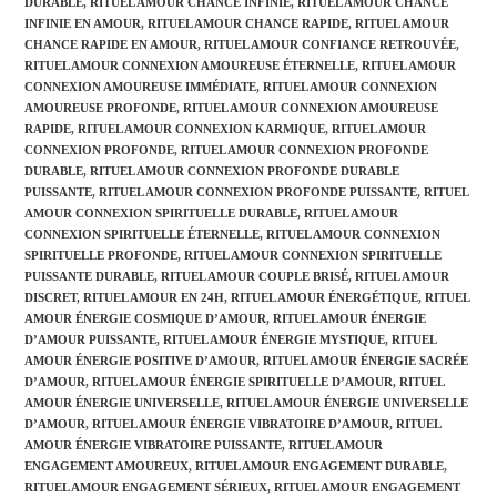
DURABLE
,
RITUEL AMOUR CHANCE INFINIE
,
RITUEL AMOUR CHANCE
INFINIE EN AMOUR
,
RITUEL AMOUR CHANCE RAPIDE
,
RITUEL AMOUR
CHANCE RAPIDE EN AMOUR
,
RITUEL AMOUR CONFIANCE RETROUVÉE
,
RITUEL AMOUR CONNEXION AMOUREUSE ÉTERNELLE
,
RITUEL AMOUR
CONNEXION AMOUREUSE IMMÉDIATE
,
RITUEL AMOUR CONNEXION
AMOUREUSE PROFONDE
,
RITUEL AMOUR CONNEXION AMOUREUSE
RAPIDE
,
RITUEL AMOUR CONNEXION KARMIQUE
,
RITUEL AMOUR
CONNEXION PROFONDE
,
RITUEL AMOUR CONNEXION PROFONDE
DURABLE
,
RITUEL AMOUR CONNEXION PROFONDE DURABLE
PUISSANTE
,
RITUEL AMOUR CONNEXION PROFONDE PUISSANTE
,
RITUEL
AMOUR CONNEXION SPIRITUELLE DURABLE
,
RITUEL AMOUR
CONNEXION SPIRITUELLE ÉTERNELLE
,
RITUEL AMOUR CONNEXION
SPIRITUELLE PROFONDE
,
RITUEL AMOUR CONNEXION SPIRITUELLE
PUISSANTE DURABLE
,
RITUEL AMOUR COUPLE BRISÉ
,
RITUEL AMOUR
DISCRET
,
RITUEL AMOUR EN 24H
,
RITUEL AMOUR ÉNERGÉTIQUE
,
RITUEL
AMOUR ÉNERGIE COSMIQUE D’AMOUR
,
RITUEL AMOUR ÉNERGIE
D’AMOUR PUISSANTE
,
RITUEL AMOUR ÉNERGIE MYSTIQUE
,
RITUEL
AMOUR ÉNERGIE POSITIVE D’AMOUR
,
RITUEL AMOUR ÉNERGIE SACRÉE
D’AMOUR
,
RITUEL AMOUR ÉNERGIE SPIRITUELLE D’AMOUR
,
RITUEL
AMOUR ÉNERGIE UNIVERSELLE
,
RITUEL AMOUR ÉNERGIE UNIVERSELLE
D’AMOUR
,
RITUEL AMOUR ÉNERGIE VIBRATOIRE D’AMOUR
,
RITUEL
AMOUR ÉNERGIE VIBRATOIRE PUISSANTE
,
RITUEL AMOUR
ENGAGEMENT AMOUREUX
,
RITUEL AMOUR ENGAGEMENT DURABLE
,
RITUEL AMOUR ENGAGEMENT SÉRIEUX
,
RITUEL AMOUR ENGAGEMENT