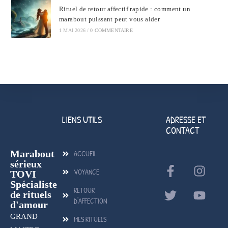
Rituel de retour affectif rapide : comment un
marabout puissant peut vous aider
1 MAI 2026
/
0 COMMENTAIRE
LIENS UTILS
ADRESSE ET
CONTACT
Marabout
ACCUEIL
sérieux
VOYANCE
TOVI
Spécialiste
RETOUR
de rituels
D'AFFECTION
d'amour
GRAND
MES RITUELS