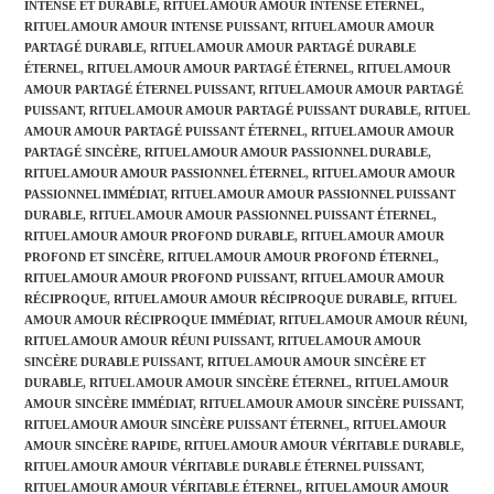
INTENSE ET DURABLE
,
RITUEL AMOUR AMOUR INTENSE ÉTERNEL
,
RITUEL AMOUR AMOUR INTENSE PUISSANT
,
RITUEL AMOUR AMOUR
PARTAGÉ DURABLE
,
RITUEL AMOUR AMOUR PARTAGÉ DURABLE
ÉTERNEL
,
RITUEL AMOUR AMOUR PARTAGÉ ÉTERNEL
,
RITUEL AMOUR
AMOUR PARTAGÉ ÉTERNEL PUISSANT
,
RITUEL AMOUR AMOUR PARTAGÉ
PUISSANT
,
RITUEL AMOUR AMOUR PARTAGÉ PUISSANT DURABLE
,
RITUEL
AMOUR AMOUR PARTAGÉ PUISSANT ÉTERNEL
,
RITUEL AMOUR AMOUR
PARTAGÉ SINCÈRE
,
RITUEL AMOUR AMOUR PASSIONNEL DURABLE
,
RITUEL AMOUR AMOUR PASSIONNEL ÉTERNEL
,
RITUEL AMOUR AMOUR
PASSIONNEL IMMÉDIAT
,
RITUEL AMOUR AMOUR PASSIONNEL PUISSANT
DURABLE
,
RITUEL AMOUR AMOUR PASSIONNEL PUISSANT ÉTERNEL
,
RITUEL AMOUR AMOUR PROFOND DURABLE
,
RITUEL AMOUR AMOUR
PROFOND ET SINCÈRE
,
RITUEL AMOUR AMOUR PROFOND ÉTERNEL
,
RITUEL AMOUR AMOUR PROFOND PUISSANT
,
RITUEL AMOUR AMOUR
RÉCIPROQUE
,
RITUEL AMOUR AMOUR RÉCIPROQUE DURABLE
,
RITUEL
AMOUR AMOUR RÉCIPROQUE IMMÉDIAT
,
RITUEL AMOUR AMOUR RÉUNI
,
RITUEL AMOUR AMOUR RÉUNI PUISSANT
,
RITUEL AMOUR AMOUR
SINCÈRE DURABLE PUISSANT
,
RITUEL AMOUR AMOUR SINCÈRE ET
DURABLE
,
RITUEL AMOUR AMOUR SINCÈRE ÉTERNEL
,
RITUEL AMOUR
AMOUR SINCÈRE IMMÉDIAT
,
RITUEL AMOUR AMOUR SINCÈRE PUISSANT
,
RITUEL AMOUR AMOUR SINCÈRE PUISSANT ÉTERNEL
,
RITUEL AMOUR
AMOUR SINCÈRE RAPIDE
,
RITUEL AMOUR AMOUR VÉRITABLE DURABLE
,
RITUEL AMOUR AMOUR VÉRITABLE DURABLE ÉTERNEL PUISSANT
,
RITUEL AMOUR AMOUR VÉRITABLE ÉTERNEL
,
RITUEL AMOUR AMOUR