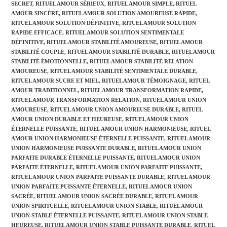
SECRET
,
RITUEL AMOUR SÉRIEUX
,
RITUEL AMOUR SIMPLE
,
RITUEL
AMOUR SINCÈRE
,
RITUEL AMOUR SOLUTION AMOUREUSE RAPIDE
,
RITUEL AMOUR SOLUTION DÉFINITIVE
,
RITUEL AMOUR SOLUTION
RAPIDE EFFICACE
,
RITUEL AMOUR SOLUTION SENTIMENTALE
DÉFINITIVE
,
RITUEL AMOUR STABILITÉ AMOUREUSE
,
RITUEL AMOUR
STABILITÉ COUPLE
,
RITUEL AMOUR STABILITÉ DURABLE
,
RITUEL AMOUR
STABILITÉ ÉMOTIONNELLE
,
RITUEL AMOUR STABILITÉ RELATION
AMOUREUSE
,
RITUEL AMOUR STABILITÉ SENTIMENTALE DURABLE
,
RITUEL AMOUR SUCRE ET MIEL
,
RITUEL AMOUR TÉMOIGNAGE
,
RITUEL
AMOUR TRADITIONNEL
,
RITUEL AMOUR TRANSFORMATION RAPIDE
,
RITUEL AMOUR TRANSFORMATION RELATION
,
RITUEL AMOUR UNION
AMOUREUSE
,
RITUEL AMOUR UNION AMOUREUSE DURABLE
,
RITUEL
AMOUR UNION DURABLE ET HEUREUSE
,
RITUEL AMOUR UNION
ÉTERNELLE PUISSANTE
,
RITUEL AMOUR UNION HARMONIEUSE
,
RITUEL
AMOUR UNION HARMONIEUSE ÉTERNELLE PUISSANTE
,
RITUEL AMOUR
UNION HARMONIEUSE PUISSANTE DURABLE
,
RITUEL AMOUR UNION
PARFAITE DURABLE ÉTERNELLE PUISSANTE
,
RITUEL AMOUR UNION
PARFAITE ÉTERNELLE
,
RITUEL AMOUR UNION PARFAITE PUISSANTE
,
RITUEL AMOUR UNION PARFAITE PUISSANTE DURABLE
,
RITUEL AMOUR
UNION PARFAITE PUISSANTE ÉTERNELLE
,
RITUEL AMOUR UNION
SACRÉE
,
RITUEL AMOUR UNION SACRÉE DURABLE
,
RITUEL AMOUR
UNION SPIRITUELLE
,
RITUEL AMOUR UNION STABLE
,
RITUEL AMOUR
UNION STABLE ÉTERNELLE PUISSANTE
,
RITUEL AMOUR UNION STABLE
HEUREUSE
,
RITUEL AMOUR UNION STABLE PUISSANTE DURABLE
,
RITUEL