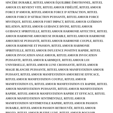
SINCÈRE DURABLE
,
RITUEL AMOUR ÉQUILIBRE ÉMOTIONNEL
,
RITUEL
AMOUR EX REVIENT VITE
,
RITUEL AMOUR FIDÉLITÉ
,
RITUEL AMOUR
FORCE D’AMOUR
,
RITUEL AMOUR FORCE D’ATTRACTION
,
RITUEL
AMOUR FORCE D’ATTRACTION PUISSANTE
,
RITUEL AMOUR FORCE
MYSTIQUE
,
RITUEL AMOUR FORT IMPACT
,
RITUEL AMOUR GUÉRISON
RELATION
,
RITUEL AMOUR GUIDANCE DIVINE
,
RITUEL AMOUR
GUIDANCE SPIRITUELLE
,
RITUEL AMOUR HARMONIE AFFECTIVE
,
RITUEL
AMOUR HARMONIE AMOUREUSE DURABLE
,
RITUEL AMOUR HARMONIE
AMOUREUSE PUISSANTE
,
RITUEL AMOUR HARMONIE COUPLE
,
RITUEL
AMOUR HARMONIE ET PASSION
,
RITUEL AMOUR HARMONIE
SPIRITUELLE
,
RITUEL AMOUR INFLUENCE POSITIVE RAPIDE
,
RITUEL
AMOUR INVOCATION ANGE AMOUR
,
RITUEL AMOUR INVOCATION
PUISSANTE
,
RITUEL AMOUR KARMIQUE
,
RITUEL AMOUR LOI
UNIVERSELLE
,
RITUEL AMOUR LUNE CROISSANTE
,
RITUEL AMOUR
MAGIE BLANCHE PUISSANTE
,
RITUEL AMOUR MANIFESTATION AMOUR
PUISSANT
,
RITUEL AMOUR MANIFESTATION AMOUREUSE EFFICACE
,
RITUEL AMOUR MANIFESTATION COUPLE
,
RITUEL AMOUR
MANIFESTATION EX
,
RITUEL AMOUR MANIFESTATION EX RAPIDE
,
RITUEL
AMOUR MANIFESTATION PUISSANTE
,
RITUEL AMOUR MANIFESTATION
RAPIDE
,
RITUEL AMOUR MANIFESTATION RAPIDE ET EFFICACE
,
RITUEL
AMOUR MANIFESTATION SENTIMENTALE
,
RITUEL AMOUR
MANIFESTATION SENTIMENTALE RAPIDE
,
RITUEL AMOUR PASSION
DURABLE
,
RITUEL AMOUR PASSION RETROUVÉE
,
RITUEL AMOUR
PHOTO
,
RITUEL AMOUR PLEINE LUNE
,
RITUEL AMOUR POUVOIR