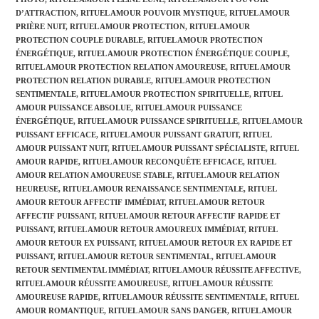
D’ATTRACTION
,
RITUEL AMOUR POUVOIR MYSTIQUE
,
RITUEL AMOUR
PRIÈRE NUIT
,
RITUEL AMOUR PROTECTION
,
RITUEL AMOUR
PROTECTION COUPLE DURABLE
,
RITUEL AMOUR PROTECTION
ÉNERGÉTIQUE
,
RITUEL AMOUR PROTECTION ÉNERGÉTIQUE COUPLE
,
RITUEL AMOUR PROTECTION RELATION AMOUREUSE
,
RITUEL AMOUR
PROTECTION RELATION DURABLE
,
RITUEL AMOUR PROTECTION
SENTIMENTALE
,
RITUEL AMOUR PROTECTION SPIRITUELLE
,
RITUEL
AMOUR PUISSANCE ABSOLUE
,
RITUEL AMOUR PUISSANCE
ÉNERGÉTIQUE
,
RITUEL AMOUR PUISSANCE SPIRITUELLE
,
RITUEL AMOUR
PUISSANT EFFICACE
,
RITUEL AMOUR PUISSANT GRATUIT
,
RITUEL
AMOUR PUISSANT NUIT
,
RITUEL AMOUR PUISSANT SPÉCIALISTE
,
RITUEL
AMOUR RAPIDE
,
RITUEL AMOUR RECONQUÊTE EFFICACE
,
RITUEL
AMOUR RELATION AMOUREUSE STABLE
,
RITUEL AMOUR RELATION
HEUREUSE
,
RITUEL AMOUR RENAISSANCE SENTIMENTALE
,
RITUEL
AMOUR RETOUR AFFECTIF IMMÉDIAT
,
RITUEL AMOUR RETOUR
AFFECTIF PUISSANT
,
RITUEL AMOUR RETOUR AFFECTIF RAPIDE ET
PUISSANT
,
RITUEL AMOUR RETOUR AMOUREUX IMMÉDIAT
,
RITUEL
AMOUR RETOUR EX PUISSANT
,
RITUEL AMOUR RETOUR EX RAPIDE ET
PUISSANT
,
RITUEL AMOUR RETOUR SENTIMENTAL
,
RITUEL AMOUR
RETOUR SENTIMENTAL IMMÉDIAT
,
RITUEL AMOUR RÉUSSITE AFFECTIVE
,
RITUEL AMOUR RÉUSSITE AMOUREUSE
,
RITUEL AMOUR RÉUSSITE
AMOUREUSE RAPIDE
,
RITUEL AMOUR RÉUSSITE SENTIMENTALE
,
RITUEL
AMOUR ROMANTIQUE
,
RITUEL AMOUR SANS DANGER
,
RITUEL AMOUR