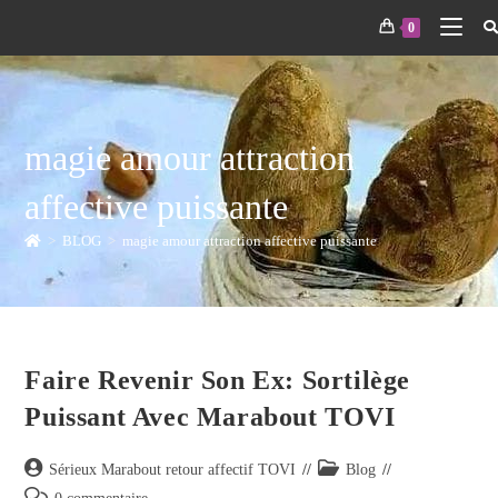
0
magie amour attraction
affective puissante
>
BLOG
>
magie amour attraction affective puissante
Faire Revenir Son Ex: Sortilège
Puissant Avec Marabout TOVI
Sérieux Marabout retour affectif TOVI
Blog