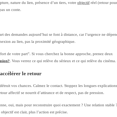
ture, nature du lien, présence d’un tiers, votre
objectif
réel (retour pou
pas un conte.
part des demandes aujourd’hui se font à distance, car l’urgence ne dépen
nexion au lien, pas la proximité géographique.
 effort de votre part”. Si vous cherchez la bonne approche, prenez deux
usion?
. Vous verrez ce qui relève du sérieux et ce qui relève du cinéma.
accélérer le retour
i détruit vos chances. Calmez le contact. Stoppez les longues explication
ur affectif se nourrit d’attirance et de respect, pas de pression.
sonne, oui, mais pour reconstruire quoi exactement ? Une relation stable 
bjectif est clair, plus l’action est précise.