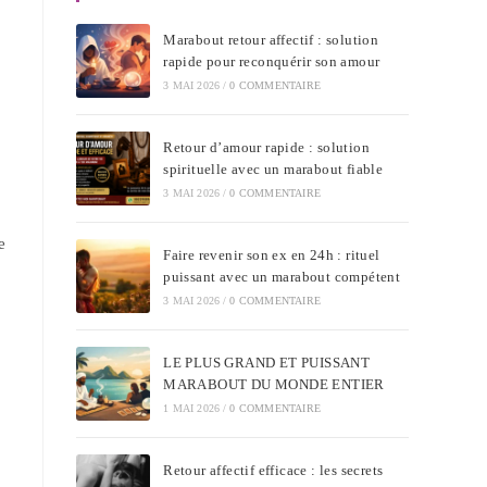
Marabout retour affectif : solution
rapide pour reconquérir son amour
3 MAI 2026
/
0 COMMENTAIRE
Retour d’amour rapide : solution
spirituelle avec un marabout fiable
3 MAI 2026
/
0 COMMENTAIRE
e
Faire revenir son ex en 24h : rituel
puissant avec un marabout compétent
3 MAI 2026
/
0 COMMENTAIRE
LE PLUS GRAND ET PUISSANT
MARABOUT DU MONDE ENTIER
1 MAI 2026
/
0 COMMENTAIRE
Retour affectif efficace : les secrets