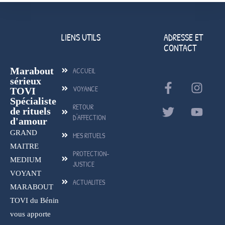
LIENS UTILS
ADRESSE ET
CONTACT
Marabout
ACCUEIL
sérieux
VOYANCE
TOVI
Spécialiste
RETOUR
de rituels
D'AFFECTION
d'amour
GRAND
MES RITUELS
MAITRE
PROTECTION-
MEDIUM
JUSTICE
VOYANT
ACTUALITES
MARABOUT
TOVI du Bénin
vous apporte