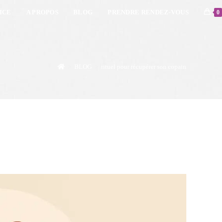
ICE
A PROPOS
BLOG
PRENDRE RENDEZ-VOUS
0
>
BLOG
>
rituel pour récupérer son copain