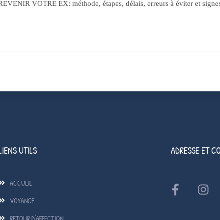
OTRE EX: méthode, étapes, délais, erreurs à éviter et signes de 
LIENS UTILS
ADRESSE ET C
ACCUEIL
VOYANCE
RETOUR D'AFFECTION