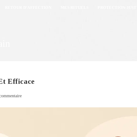
RETOUR D’AFFECTION
MES RITUELS
PROTECTION-JUST
ain
t Efficace
commentaire