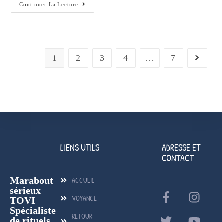
Continuer La Lecture
1
2
3
4
…
7
LIENS UTILS
ADRESSE ET
CONTACT
Marabout
ACCUEIL
sérieux
VOYANCE
TOVI
Spécialiste
RETOUR
de rituels