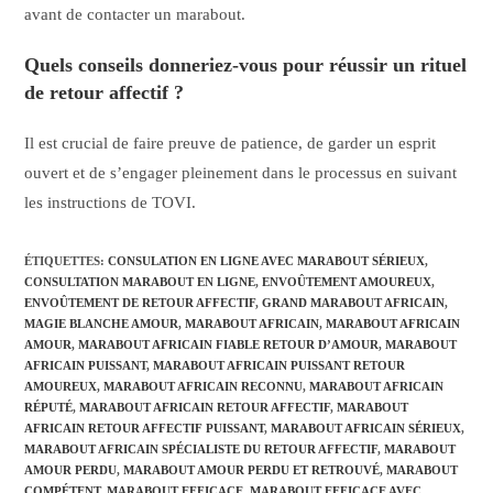
avant de contacter un marabout.
Quels conseils donneriez-vous pour réussir un rituel
de retour affectif ?
Il est crucial de faire preuve de patience, de garder un esprit
ouvert et de s’engager pleinement dans le processus en suivant
les instructions de TOVI.
ÉTIQUETTES
:
CONSULATION EN LIGNE AVEC MARABOUT SÉRIEUX
,
CONSULTATION MARABOUT EN LIGNE
,
ENVOÛTEMENT AMOUREUX
,
ENVOÛTEMENT DE RETOUR AFFECTIF
,
GRAND MARABOUT AFRICAIN
,
MAGIE BLANCHE AMOUR
,
MARABOUT AFRICAIN
,
MARABOUT AFRICAIN
AMOUR
,
MARABOUT AFRICAIN FIABLE RETOUR D’AMOUR
,
MARABOUT
AFRICAIN PUISSANT
,
MARABOUT AFRICAIN PUISSANT RETOUR
AMOUREUX
,
MARABOUT AFRICAIN RECONNU
,
MARABOUT AFRICAIN
RÉPUTÉ
,
MARABOUT AFRICAIN RETOUR AFFECTIF
,
MARABOUT
AFRICAIN RETOUR AFFECTIF PUISSANT
,
MARABOUT AFRICAIN SÉRIEUX
,
MARABOUT AFRICAIN SPÉCIALISTE DU RETOUR AFFECTIF
,
MARABOUT
AMOUR PERDU
,
MARABOUT AMOUR PERDU ET RETROUVÉ
,
MARABOUT
COMPÉTENT
,
MARABOUT EFFICACE
,
MARABOUT EFFICACE AVEC