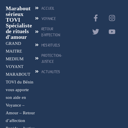
Marabout
ACCUEIL
sérieux
VOYANCE
TOVI
Spécialiste
RETOUR
de rituels
D'AFFECTION
d'amour
GRAND
MES RITUELS
MAITRE
PROTECTION-
MEDIUM
JUSTICE
VOYANT
ACTUALITES
MARABOUT
TOVI du Bénin
vous apporte
son aide en
Voyance –
Amour – Retour
d’affection