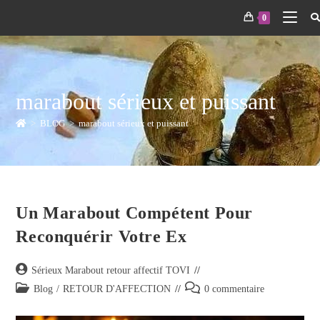
0
marabout sérieux et puissant
>
BLOG
>
marabout sérieux et puissant
Un Marabout Compétent Pour
Reconquérir Votre Ex
Sérieux Marabout retour affectif TOVI
Blog
/
RETOUR D'AFFECTION
0 commentaire