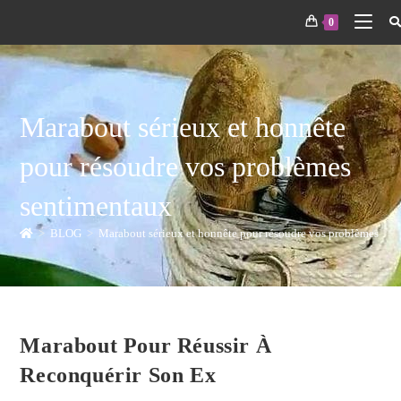
0
Marabout sérieux et honnête
pour résoudre vos problèmes
sentimentaux
>
BLOG
>
Marabout sérieux et honnête pour résoudre vos problèmes sen
Marabout Pour Réussir À
Reconquérir Son Ex