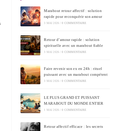
Marabout retour affectif : solution
rapide pour reconquérir son amour
s
3 MAI 2026
/
0 COMMENTAIRE
Retour d’amour rapide : solution
spirituelle avec un marabout fiable
3 MAI 2026
/
0 COMMENTAIRE
Faire revenir son ex en 24h : rituel
puissant avec un marabout compétent
3 MAI 2026
/
0 COMMENTAIRE
LE PLUS GRAND ET PUISSANT
MARABOUT DU MONDE ENTIER
1 MAI 2026
/
0 COMMENTAIRE
Retour affectif efficace : les secrets