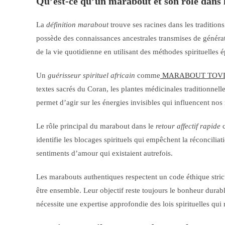
Qu’est-ce qu’un marabout et son rôle dans l
La
définition marabout
trouve ses racines dans les traditions
possède des connaissances ancestrales transmises de générat
de la vie quotidienne en utilisant des méthodes spirituelles 
Un
guérisseur spirituel africain
comme
MARABOUT TOV
textes sacrés du Coran, les plantes médicinales traditionnell
permet d’agir sur les énergies invisibles qui influencent nos
Le rôle principal du marabout dans le
retour affectif rapide
c
identifie les blocages spirituels qui empêchent la réconciliati
sentiments d’amour qui existaient autrefois.
Les marabouts authentiques respectent un code éthique strict.
être ensemble. Leur objectif reste toujours le bonheur durab
nécessite une expertise approfondie des lois spirituelles qui 