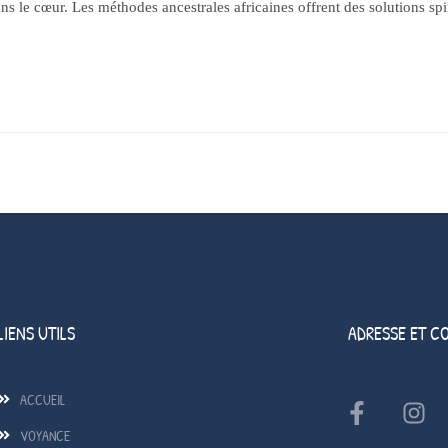
 le cœur. Les méthodes ancestrales africaines offrent des solutions spir
LIENS UTILS
ADRESSE ET C
ACCUEIL
VOYANCE