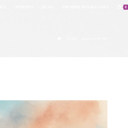
ICE
A PROPOS
BLOG
PRENDRE RENDEZ-VOUS
0
>
BLOG
>
retour ex en 48h