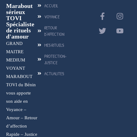
Marabout
ACCUEIL
sérieux
VOYANCE
TOVI
Spécialiste
RETOUR
de rituels
D'AFFECTION
d'amour
GRAND
MES RITUELS
MAITRE
PROTECTION-
MEDIUM
JUSTICE
VOYANT
ACTUALITES
MARABOUT
TOVI du Bénin
vous apporte
son aide en
Voyance –
Amour – Retour
d’affection
Rapide – Justice