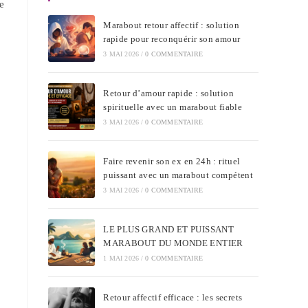
e
Marabout retour affectif : solution
rapide pour reconquérir son amour
3 MAI 2026
/
0 COMMENTAIRE
Retour d’amour rapide : solution
spirituelle avec un marabout fiable
3 MAI 2026
/
0 COMMENTAIRE
Faire revenir son ex en 24h : rituel
puissant avec un marabout compétent
3 MAI 2026
/
0 COMMENTAIRE
LE PLUS GRAND ET PUISSANT
MARABOUT DU MONDE ENTIER
1 MAI 2026
/
0 COMMENTAIRE
Retour affectif efficace : les secrets