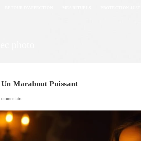
RETOUR D’AFFECTION
MES RITUELS
PROTECTION-JUST
vec photo
c Un Marabout Puissant
commentaire