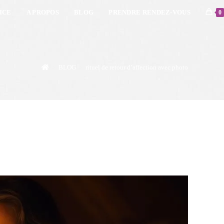
ICE
A PROPOS
BLOG
PRENDRE RENDEZ-VOUS
0
>
BLOG
>
rituel de retour d’affection avec photo