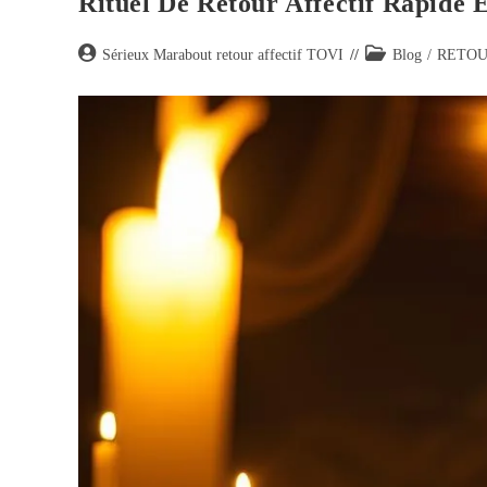
Rituel De Retour Affectif Rapide 
Sérieux Marabout retour affectif TOVI
Blog
/
RETOU