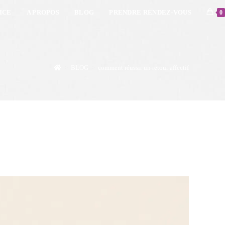
ICE
A PROPOS
BLOG
PRENDRE RENDEZ-VOUS
0
>
BLOG
>
comment réussir un retour affectif