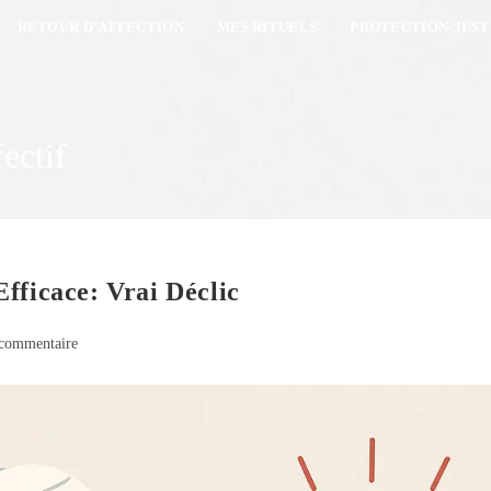
RETOUR D’AFFECTION
MES RITUELS
PROTECTION-JUST
ectif
fficace: Vrai Déclic
commentaire