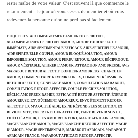
rester maître de votre valeur. C’est souvent là que commence le
retournement – le jour où vous cessez de mendier et où vous
redevenez la personne qu’on ne perd pas si facilement.
ÉTIQUETTES
:
ACCOMPAGNEMENT AMOUREUX SPIRITUEL
,
ACCOMPAGNEMENT SPIRITUEL AMOUR
,
AIDE RETOUR AFFECTIF
IMMÉDIATE
,
AIDE SENTIMENTALE EFFICACE
,
AIDE SPIRITUELLE AMOUR
,
AIDE SPIRITUELLE COUPLE
,
AMOUR BLOQUÉ SOLUTION
,
AMOUR
IMPOSSIBLE SOLUTION
,
AMOUR PERDU RETOUR
,
AMOUR RÉCIPROQUE
,
AMOUR VÉRITABLE
,
ATTIRER L’AMOUR
,
ATTRACTION AMOUREUSE
,
AVIS
MARABOUT RETOUR AFFECTIF
,
BONHEUR AMOUREUX
,
CHANCE EN
AMOUR
,
COMMENT FAIRE REVENIR SON EX
,
COMMENT RÉUSSIR UN
RETOUR AFFECTIF
,
CONFIANCE AMOUR
,
CONSULTATION MARABOUT
,
CONSULTATION RETOUR AFFECTIF
,
COUPLE EN CRISE SOLUTION
,
DÉCLIC AMOUREUX RAPIDE
,
EFFICACITÉ RETOUR AFFECTIF
,
ÉNERGIE
AMOUREUSE
,
ENVOÛTEMENT AMOUREUX
,
ENVOÛTEMENT RETOUR
AFFECTIF
,
EX M’A QUITTÉ AIDE
,
EX NE RÉPOND PLUS SOLUTION
,
EX
REVIENT VITE
,
EXPERT RETOUR AFFECTIF
,
FAIRE REVENIR SON EX
,
FIDÉLITÉ AMOUR
,
LIEN AMOUREUX FORT
,
MAGIE AFRICAINE AMOUR
,
MAGIE BLANCHE AMOUR
,
MAGIE BLANCHE RETOUR AFFECTIF
,
MAGIE
D’AMOUR
,
MAGIE SENTIMENTALE
,
MARABOUT AFRICAIN
,
MARABOUT
AFRICAIN FRANCE
,
MARABOUT AFRICAIN RETOUR AFFECTIF
,