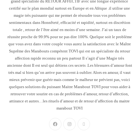
grand spécialiste du RETOUR AFFECTIF avec une longue expérience
certifié sur le plan mondial surtout en Europe et en Afrique .il utilise une
magie très puissante qui me permet de résoudre tous vos problèmes
sentimentaux dans Honnêteté, efficacité et rapidité, surtout en discrétion
totale , retour de l’être aimé en moins d’une semaine. J’ai un taux de
réussite proche de 99.9% pour ne pas dire 100%. Quelque soit le problème
que vous avez dans votre couple vous aurez la satisfaction avec le Maître
Suprême des Marabouts compétent TOVI qui est un spécialiste du retour
affection rapide reconnu un peu partout Il s’agit d’une Magie très
ancienne dont Il est seul qui détiens ces secrets .Les blessures d’amour font
très mal si bien qu’on arrive pas souvent à oublier. Alors en amour, il vaut
mieux prévenir que guérir mais comme le malheur ne prévient pas, voici
quelques solutions du puissant Maitre Marabout TOVI pour vous aider à
retrouver votre sourire en cas de problèmes d’amour, retour d’affection,
attirance et autres…les rituels d’amour et de retour d’affection du maitre
marabout TOVI