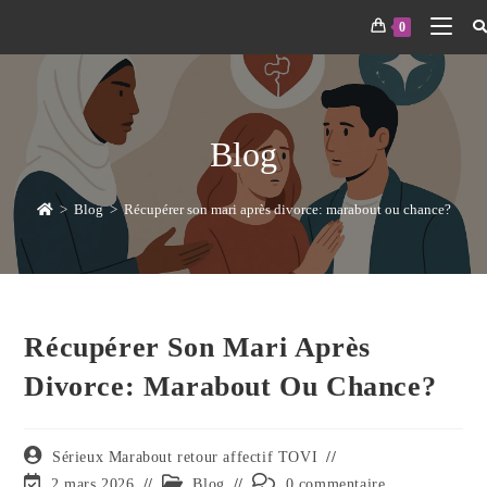
0
Blog
>
Blog
>
Récupérer son mari après divorce: marabout ou chance?
Récupérer Son Mari Après
Divorce: Marabout Ou Chance?
Sérieux Marabout retour affectif TOVI
2 mars 2026
Blog
0 commentaire