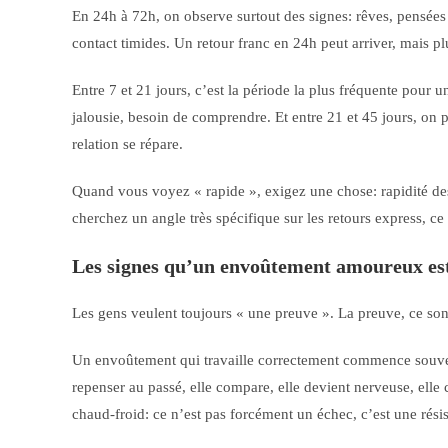
En 24h à 72h, on observe surtout des signes: rêves, pensées 
contact timides. Un retour franc en 24h peut arriver, mais pl
Entre 7 et 21 jours, c’est la période la plus fréquente pour 
jalousie, besoin de comprendre. Et entre 21 et 45 jours, on par
relation se répare.
Quand vous voyez « rapide », exigez une chose: rapidité d
cherchez un angle très spécifique sur les retours express, ce
Les signes qu’un envoûtement amoureux est
Les gens veulent toujours « une preuve ». La preuve, ce s
Un envoûtement qui travaille correctement commence souvent
repenser au passé, elle compare, elle devient nerveuse, elle c
chaud-froid: ce n’est pas forcément un échec, c’est une rési