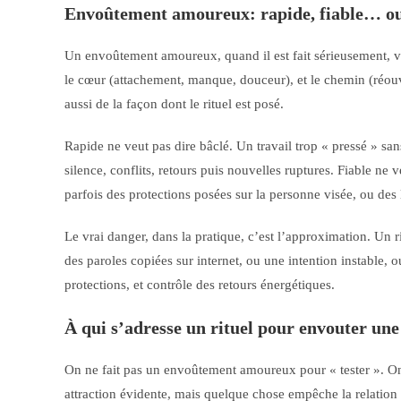
Envoûtement amoureux: rapide, fiable… o
Un envoûtement amoureux, quand il est fait sérieusement, vise
le cœur (attachement, manque, douceur), et le chemin (réouv
aussi de la façon dont le rituel est posé.
Rapide ne veut pas dire bâclé. Un travail trop « pressé » san
silence, conflits, retours puis nouvelles ruptures. Fiable ne 
parfois des protections posées sur la personne visée, ou des l
Le vrai danger, dans la pratique, c’est l’approximation. Un
des paroles copiées sur internet, ou une intention instable, o
protections, et contrôle des retours énergétiques.
À qui s’adresse un rituel pour envouter un
On ne fait pas un envoûtement amoureux pour « tester ». On le
attraction évidente, mais quelque chose empêche la relation