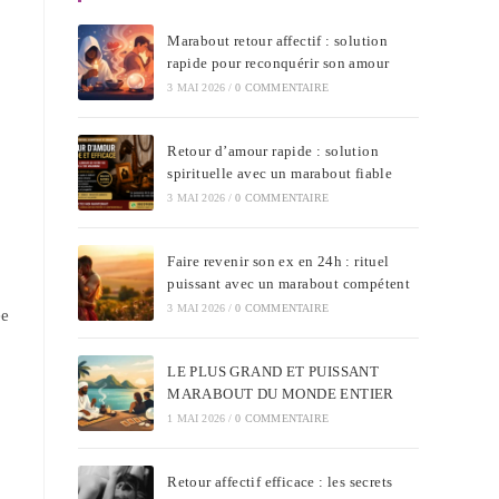
Marabout retour affectif : solution
rapide pour reconquérir son amour
3 MAI 2026
/
0 COMMENTAIRE
Retour d’amour rapide : solution
spirituelle avec un marabout fiable
3 MAI 2026
/
0 COMMENTAIRE
Faire revenir son ex en 24h : rituel
puissant avec un marabout compétent
3 MAI 2026
/
0 COMMENTAIRE
ée
LE PLUS GRAND ET PUISSANT
MARABOUT DU MONDE ENTIER
1 MAI 2026
/
0 COMMENTAIRE
Retour affectif efficace : les secrets