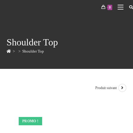
0
Shoulder Top
>
>
Shoulder Top
Produit suivant
PROMO !