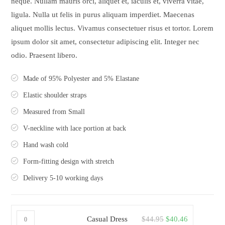
neque. Nullam mauris orci, aliquet et, iaculis et, viverra vitae,
ligula. Nulla ut felis in purus aliquam imperdiet. Maecenas
aliquet mollis lectus. Vivamus consectetuer risus et tortor. Lorem
ipsum dolor sit amet, consectetur adipiscing elit. Integer nec
odio. Praesent libero.
Made of 95% Polyester and 5% Elastane
Elastic shoulder straps
Measured from Small
V-neckline with lace portion at back
Hand wash cold
Form-fitting design with stretch
Delivery 5-10 working days
Casual Dress
$
44.95
$
40.46