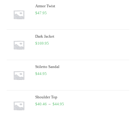
Armor Twist
$
47.95
Dark Jacket
$
169.95
Stiletto Sandal
$
44.95
Shoulder Top
$
40.46
–
$
44.95