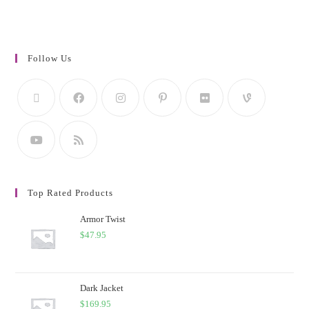
Follow Us
Top Rated Products
Armor Twist
$
47.95
Dark Jacket
$
169.95