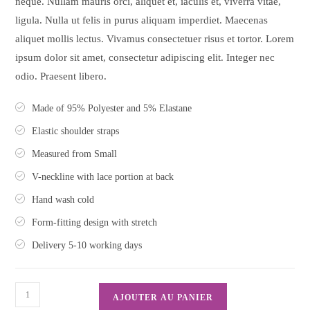
neque. Nullam mauris orci, aliquet et, iaculis et, viverra vitae,
ligula. Nulla ut felis in purus aliquam imperdiet. Maecenas
aliquet mollis lectus. Vivamus consectetuer risus et tortor. Lorem
ipsum dolor sit amet, consectetur adipiscing elit. Integer nec
odio. Praesent libero.
Made of 95% Polyester and 5% Elastane
Elastic shoulder straps
Measured from Small
V-neckline with lace portion at back
Hand wash cold
Form-fitting design with stretch
Delivery 5-10 working days
AJOUTER AU PANIER