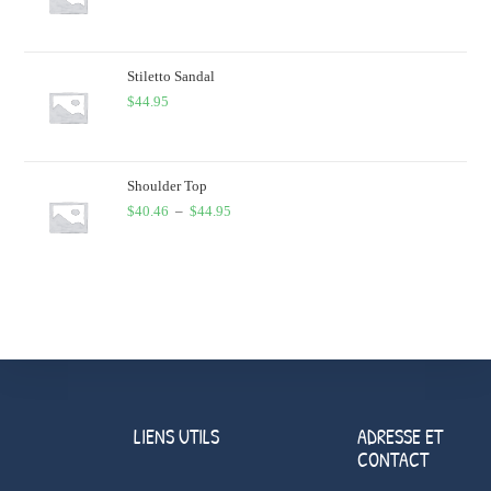
Stiletto Sandal
$
44.95
Shoulder Top
$
40.46
–
$
44.95
LIENS UTILS
ADRESSE ET
CONTACT