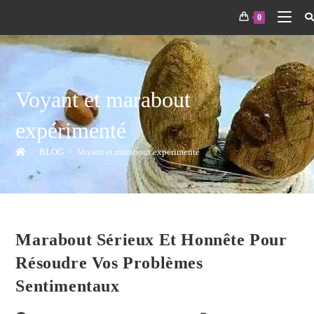
0
Voyant et marabout
expérimenté
>
BLOG
>
Voyant et marabout expérimenté
Marabout Sérieux Et Honnête Pour
Résoudre Vos Problèmes
Sentimentaux