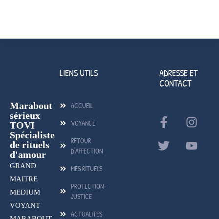
LIENS UTILS
ADRESSE ET
CONTACT
Marabout
ACCUEIL
sérieux
VOYANCE
TOVI
Spécialiste
RETOUR
de rituels
D'AFFECTION
d'amour
GRAND
MES RITUELS
MAITRE
PROTECTION-
MEDIUM
JUSTICE
VOYANT
ACTUALITES
MARABOUT