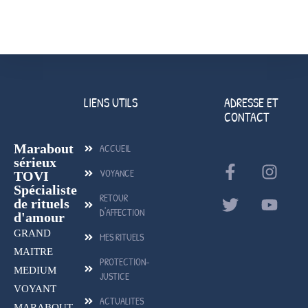
LIENS UTILS
ADRESSE ET
CONTACT
Marabout
ACCUEIL
sérieux
VOYANCE
TOVI
Spécialiste
RETOUR
de rituels
D'AFFECTION
d'amour
GRAND
MES RITUELS
MAITRE
PROTECTION-
MEDIUM
JUSTICE
VOYANT
ACTUALITES
MARABOUT