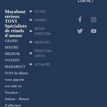
CONTACT
Marabout
ACCUEIL
sérieux
VOYANCE
TOVI
Spécialiste
RETOUR
de rituels
D'AFFECTION
d'amour
GRAND
MES RITUELS
MAITRE
PROTECTION-
MEDIUM
JUSTICE
VOYANT
ACTUALITES
MARABOUT
TOVI du Bénin
vous apporte
son aide en
Voyance –
Amour – Retour
d’affection