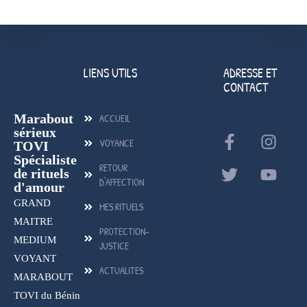
LIENS UTILS
ADRESSE ET
CONTACT
Marabout
ACCUEIL
sérieux
VOYANCE
TOVI
Spécialiste
RETOUR
de rituels
D'AFFECTION
d'amour
GRAND
MES RITUELS
MAITRE
PROTECTION-
MEDIUM
JUSTICE
VOYANT
ACTUALITES
MARABOUT
TOVI du Bénin