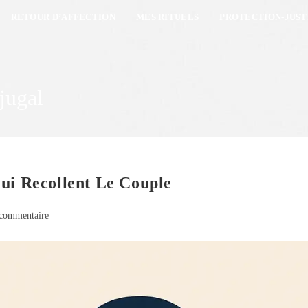
RETOUR D’AFFECTION
MES RITUELS
PROTECTION-JUST
njugal
ui Recollent Le Couple
commentaire