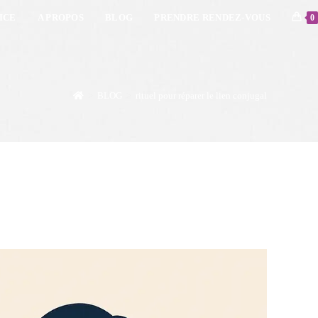
ICE
A PROPOS
BLOG
PRENDRE RENDEZ-VOUS
0
>
BLOG
>
rituel pour réparer le lien conjugal