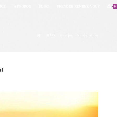
ICE
A PROPOS
BLOG
PRENDRE RENDEZ-VOUS
0
>
BLOG
>
rituel pour récupérer amour
nt