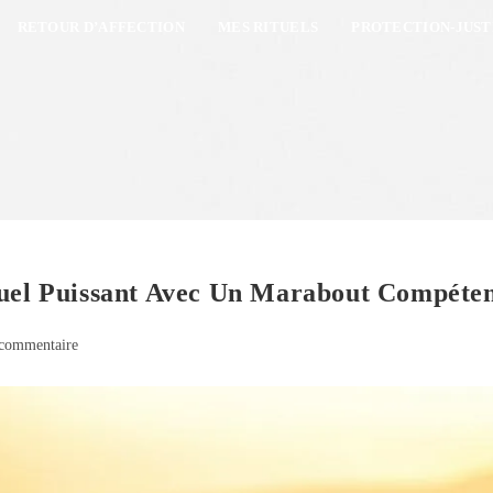
RETOUR D’AFFECTION
MES RITUELS
PROTECTION-JUST
tuel Puissant Avec Un Marabout Compéte
commentaire