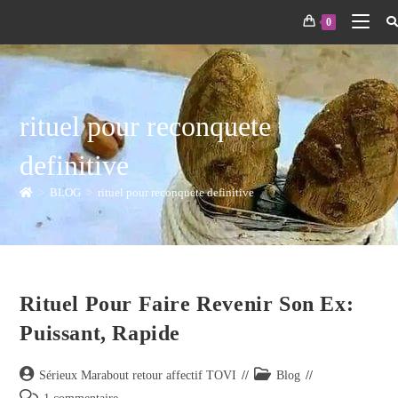
0
rituel pour reconquete
definitive
>
BLOG
>
rituel pour reconquete definitive
Rituel Pour Faire Revenir Son Ex:
Puissant, Rapide
Sérieux Marabout retour affectif TOVI
Blog