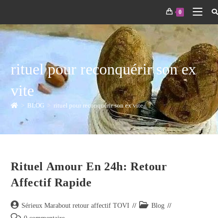
0
rituel pour reconquérir son ex
vite
>
BLOG
>
rituel pour reconquérir son ex vite
Rituel Amour En 24h: Retour
Affectif Rapide
Sérieux Marabout retour affectif TOVI
Blog