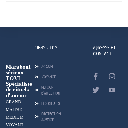
LIENS UTILS
ADRESSE ET
CONTACT
Marabout
ACCUEIL
sérieux
VOYANCE
TOVI
Spécialiste
RETOUR
de rituels
D'AFFECTION
d'amour
GRAND
MES RITUELS
MAITRE
PROTECTION-
MEDIUM
JUSTICE
VOYANT