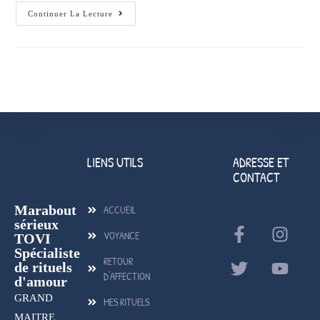
Continuer La Lecture
LIENS UTILS
ADRESSE ET
CONTACT
Marabout
ACCUEIL
sérieux
VOYANCE
TOVI
Spécialiste
RETOUR
de rituels
D'AFFECTION
d'amour
GRAND
MES RITUELS
MAITRE