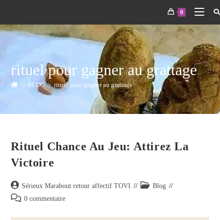
0
rituel pour gagner au grattage
>
BLOG
>
rituel pour gagner au grattage
Rituel Chance Au Jeu: Attirez La
Victoire
Sérieux Marabout retour affectif TOVI
Blog
0 commentaire