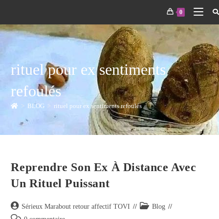
0
rituel pour ex sentiments
refoulés
>
BLOG
>
rituel pour ex sentiments refoulés
Reprendre Son Ex À Distance Avec
Un Rituel Puissant
Sérieux Marabout retour affectif TOVI
Blog