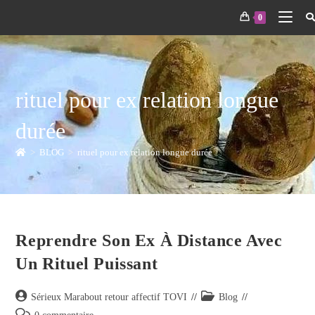
0
rituel pour ex relation longue
durée
>
BLOG
>
rituel pour ex relation longue durée
Reprendre Son Ex À Distance Avec
Un Rituel Puissant
Sérieux Marabout retour affectif TOVI
Blog