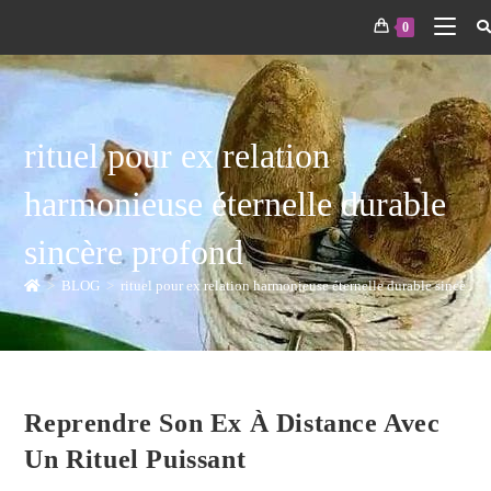
0
rituel pour ex relation
harmonieuse éternelle durable
sincère profond
>
BLOG
>
rituel pour ex relation harmonieuse éternelle durable sincère 
Reprendre Son Ex À Distance Avec
Un Rituel Puissant