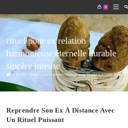
0
rituel pour ex relation
harmonieuse éternelle durable
sincère intense
>
BLOG
>
rituel pour ex relation harmonieuse éternelle durable sincère i
Reprendre Son Ex À Distance Avec
Un Rituel Puissant