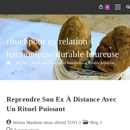
0
rituel pour ex relation
harmonieuse durable heureuse
>
BLOG
>
rituel pour ex relation harmonieuse durable heureuse
Reprendre Son Ex À Distance Avec
Un Rituel Puissant
Sérieux Marabout retour affectif TOVI
Blog